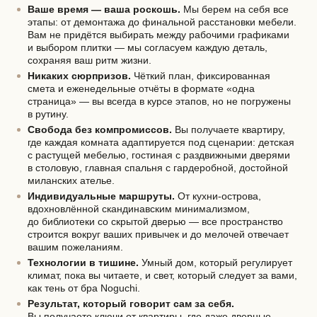
Ваше время — ваша роскошь.
Мы берем на себя все
этапы: от демонтажа до финальной расстановки мебели.
Вам не придётся выбирать между рабочими графиками
и выбором плитки — мы согласуем каждую деталь,
сохраняя ваш ритм жизни.
Никаких сюрпризов.
Чёткий план, фиксированная
смета и еженедельные отчёты в формате «одна
страница» — вы всегда в курсе этапов, но не погружены
в рутину.
Свобода без компромиссов.
Вы получаете квартиру,
где каждая комната адаптируется под сценарии: детская
с растущей мебелью, гостиная с раздвижными дверями
в столовую, главная спальня с гардеробной, достойной
миланских ателье.
Индивидуальные маршруты.
От
кухни-острова
,
вдохновлённой скандинавским минимализмом,
до библиотеки со скрытой дверью — все пространство
строится вокруг ваших привычек и до мелочей отвечает
вашим пожеланиям.
Технологии в тишине.
Умный дом, который регулирует
климат, пока вы читаете, и свет, который следует за вами,
как тень от бра Noguchi.
Результат, который говорит сам за себя.
Вы получаете ключи от квартиры, где даже дверные