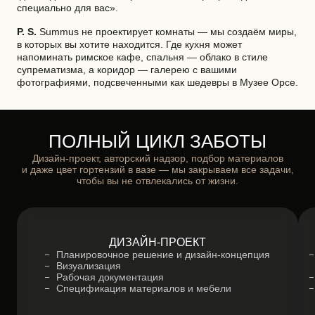
специально для вас».
P. S.
Summus не проектирует комнаты — мы создаём миры,
в которых вы хотите находится. Где кухня может
напоминать римское кафе, спальня — облако в стиле
супрематизма, а коридор — галерею с вашими
фотографиями, подсвеченными как шедевры в Музее Орсе.
ПОЛНЫЙ ЦИКЛ ЗАБОТЫ
Дизайн-проект
, авторский надзор, подбор материалов
и даже цвет гортензий в вазе — мы закрываем все задачи,
чтобы вы не отвлекались от жизни.
ДИЗАЙН-ПРОЕКТ
Планировочное решение и дизайн-концепция
Визуализация
Рабочая документация
Спецификация материалов и мебели