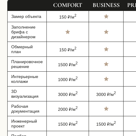
COMFORT
BUSINESS
PR
2
Замер объекта
150 ₽/м
Заполнение
брифа с
дизайнером
Обмерный
2
150 ₽/м
план
Планировочное
2
1500 ₽/м
решение
Интерьерные
2
1000 ₽/м
коллажи
3D
2
2
3000 ₽/м
3000 ₽/м
визуализация
Рабочая
2
2000 ₽/м
документация
Инженерный
2
2
1500 ₽/м
1500 ₽/м
проект
Подбор