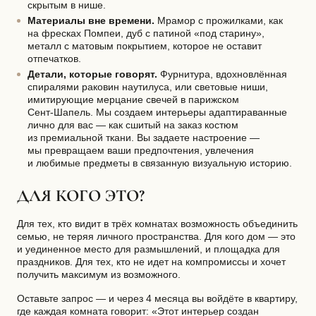
скрытым в нише.
Материалы вне времени.
Мрамор с прожилками, как
на фресках Помпеи, дуб с патиной «под старину»,
металл с матовым покрытием, которое не оставит
отпечатков.
Детали, которые говорят.
Фурнитура, вдохновлённая
спиралями раковин наутилуса, или световые ниши,
имитирующие мерцание свечей в парижском
Сент-Шапель
. Мы создаем интерьеры адаптираванные
лично для вас — как сшитый на заказ костюм
из премиальной ткани. Вы задаете настроение —
мы превращаем ваши предпочтения, увлечения
и любимые предметы в связанную визуальную историю.
ДЛЯ КОГО ЭТО?
Для тех, кто видит в трёх комнатах возможность объединить
семью, не теряя личного пространства. Для кого дом — это
и уединенное место для размышлений, и площадка для
праздников. Для тех, кто не идет на компромиссы и хочет
получить максимум из возможного.
Оставьте запрос — и через 4 месяца вы войдёте в квартиру,
где каждая комната говорит: «Этот интерьер создан