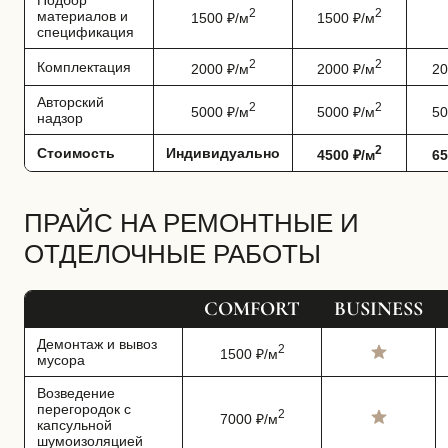
2
2
материалов и
1500 ₽/м
1500 ₽/м
спецификация
2
2
Комплектация
2000 ₽/м
2000 ₽/м
20
Авторский
2
2
5000 ₽/м
5000 ₽/м
50
надзор
2
Стоимость
Индивидуально
4500 ₽/м
65
ПРАЙС НА РЕМОНТНЫЕ И
ОТДЕЛОЧНЫЕ РАБОТЫ
COMFORT
BUSINESS
Демонтаж и вывоз
2
1500 ₽/м
мусора
Возведение
перегородок с
2
7000 ₽/м
капсульной
шумоизоляцией