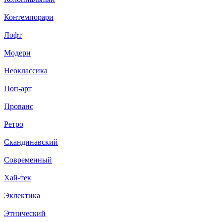
Контемпорари
Лофт
Модерн
Неоклассика
Поп-арт
Прованс
Ретро
Скандинавский
Современный
Хай-тек
Эклектика
Этнический