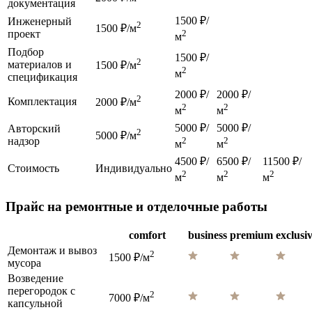
документация
1500 ₽/
Инженерный
2
1500 ₽/м
проект
2
м
Подбор
1500 ₽/
2
материалов и
1500 ₽/м
2
м
спецификация
2000 ₽/
2000 ₽/
2
Комплектация
2000 ₽/м
2
2
м
м
5000 ₽/
5000 ₽/
Авторский
2
5000 ₽/м
надзор
2
2
м
м
4500 ₽/
6500 ₽/
11500 ₽/
Стоимость
Индивидуально
2
2
2
м
м
м
Прайс на ремонтные и отделочные работы
comfort
business
premium
exclusi
Демонтаж и вывоз
2
1500 ₽/м
мусора
Возведение
перегородок с
2
7000 ₽/м
капсульной