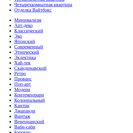
Четырехкомнатная квартира
Отделка Вайтбокс
Минимализм
Арт-деко
Классический
Эко
Японский
Современный
Этнический
Эклектика
Хай-тек
Скандинавский
Ретро
Прованс
Поп-арт
Модерн
Контемпорари
Колониальный
Кантри
Джапанди
Винтаж
Венецианский
Ваби-саби
Барокко