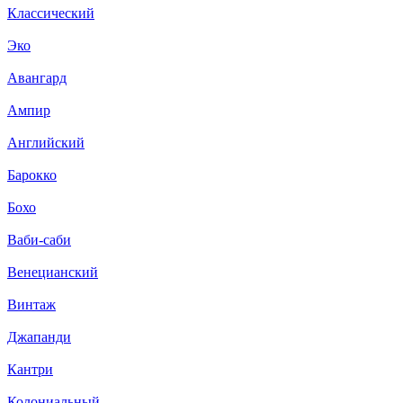
Классический
Эко
Авангард
Ампир
Английский
Барокко
Бохо
Ваби-саби
Венецианский
Винтаж
Джапанди
Кантри
Колониальный