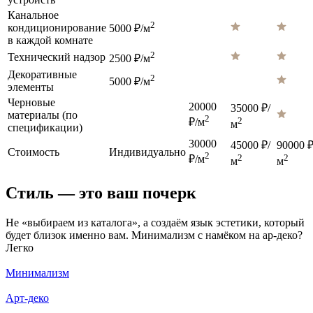
Канальное
2
кондиционирование
5000 ₽/м
в каждой комнате
2
Технический надзор
2500 ₽/м
Декоративные
2
5000 ₽/м
элементы
Черновые
20000
35000 ₽/
материалы (по
2
2
₽/м
м
спецификации)
30000
45000 ₽/
90000 ₽
Стоимость
Индивидуально
2
2
2
₽/м
м
м
Стиль — это ваш почерк
Не «выбираем из каталога», а создаём язык эстетики, который
будет близок именно вам. Минимализм с намёком на ар-деко?
Легко
Минимализм
Арт-деко